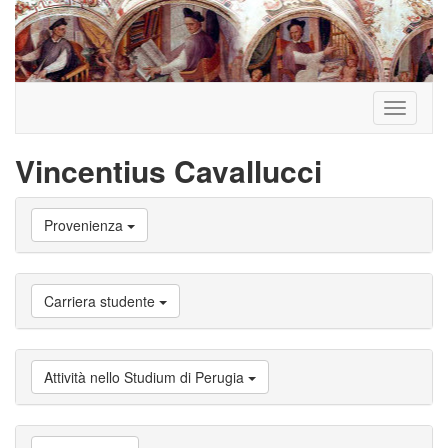
Toggle
navigati
Vincentius Cavallucci
Vai
Provenienza
a
Biografia
Vai
a
Carriera studente
Provenienza
Vai
a
Carriera
Attività nello Studium di Perugia
studente
Vai
a
Attività