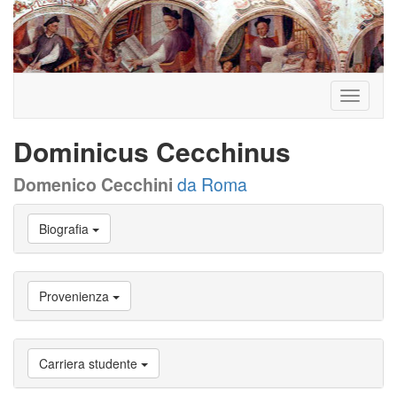
Toggle
navigati
Dominicus Cecchinus
Domenico Cecchini
da Roma
Vai
Biografia
a
Biografia
Vai
a
Provenienza
Provenienza
Vai
a
Carriera
Carriera studente
studente
Vai