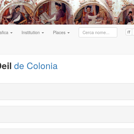
afica
Institution
Places
IT
eil
de Colonia