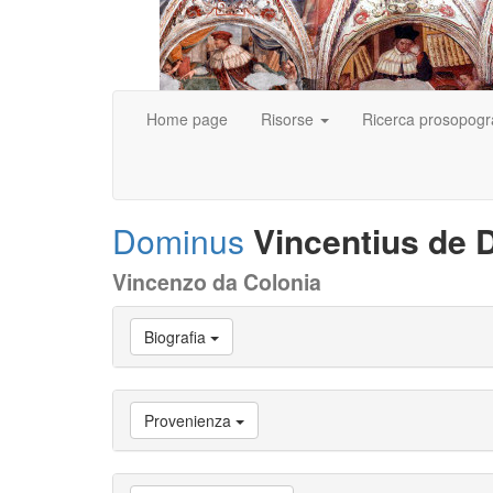
Home page
Risorse
Ricerca prosopogr
Dominus
Vincentius de D
Vincenzo da Colonia
Vai
Biografia
a
Biografia
Vai
a
Provenienza
Provenienza
Vai
a
Carriera