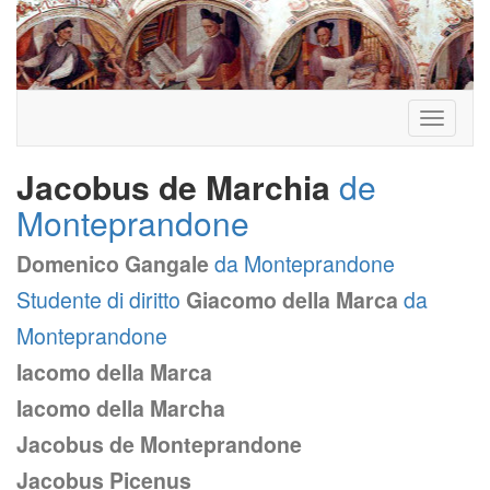
Toggle
navigati
Jacobus de Marchia
de
Monteprandone
Domenico Gangale
da Monteprandone
Studente di diritto
Giacomo della Marca
da
Monteprandone
Iacomo della Marca
Iacomo della Marcha
Jacobus de Monteprandone
Jacobus Picenus