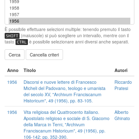
È possibile effettuare selezioni multiple: tenendo premuto il tasto
(maiuscole) si può scegliere un intervallo, mentre con il
SHIFT
tasto
è possibile selezionare anni diversi anche separati.
CTRL
Cancella criteri
Anno
Titolo
Autori
1956
Discorsi e nuove lettere di Francesco
Riccardo
Micheli del Padovano, teologo e umanista
Pratesi
del secolo XV, "Archivum Franciscanum
Historicum", 49 (1956), pp. 83-105.
1956
Vita religiosa del Quattrocento italiano.
Alberto
Apostolato religioso e sociale di S. Giacomo
Ghinato
della Marca in Terni, "Archivum
Franciscanum Historicum", 49 (1956), pp.
106-142; pp. 352-390.