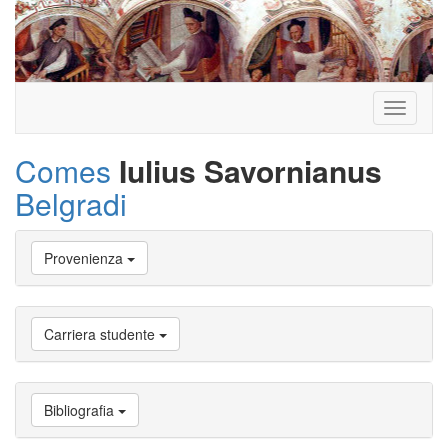
Toggle
navigati
Comes
Iulius Savornianus
Belgradi
Vai
Provenienza
a
Biografia
Vai
a
Carriera studente
Provenienza
Vai
a
Carriera
Bibliografia
studente
Vai