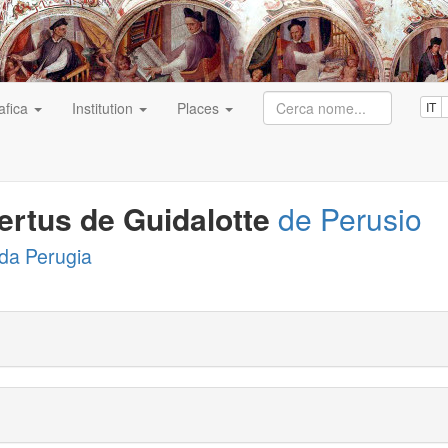
afica
Institution
Places
IT
ertus de Guidalotte
de Perusio
da Perugia