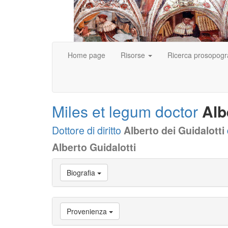
Home page
Risorse
Ricerca prosopogr
Miles et legum doctor
Alb
Dottore di diritto
Alberto dei Guidalotti
Alberto Guidalotti
Vai
Biografia
a
Biografia
Vai
a
Provenienza
Provenienza
Vai