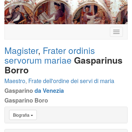
Toggle
navigati
Magister
,
Frater ordinis
servorum mariae
Gasparinus
Borro
Maestro
,
Frate dell'ordine dei servi di maria
Gasparino
da Venezia
Gasparino Boro
Vai
Biografia
a
Biografia
Vai