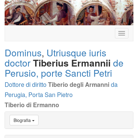
Toggle
navigati
Dominus
,
Utriusque iuris
doctor
Tiberius Ermannii
de
Perusio, porte Sancti Petri
Dottore di diritto
Tiberio degli Armanni
da
Perugia, Porta San Pietro
Tiberio di Ermanno
Vai
Biografia
a
Biografia
Vai