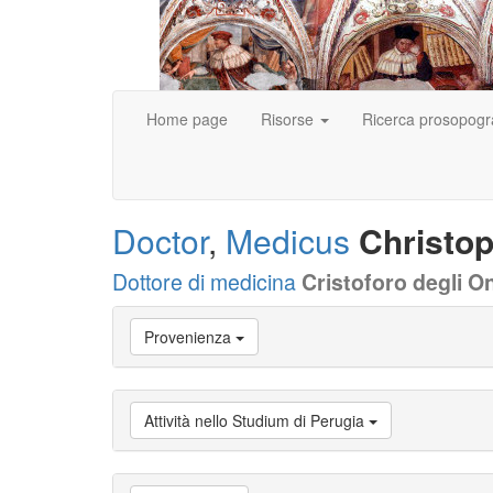
Home page
Risorse
Ricerca prosopogr
Doctor
,
Medicus
Christo
Dottore di medicina
Cristoforo degli O
Vai
Provenienza
a
Biografia
Vai
a
Attività nello Studium di Perugia
Provenienza
Vai
a
Carriera