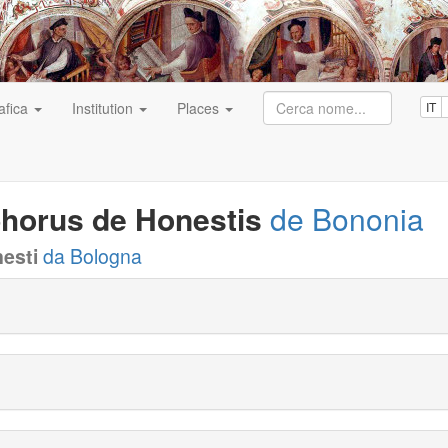
afica
Institution
Places
IT
phorus de Honestis
de Bononia
nesti
da Bologna