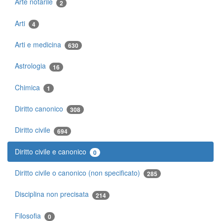
Arte notarile
2
Arti
4
Arti e medicina
630
Astrologia
16
Chimica
1
Diritto canonico
308
Diritto civile
694
Diritto civile e canonico
0
Diritto civile o canonico (non specificato)
285
Disciplina non precisata
214
Filosofia
0