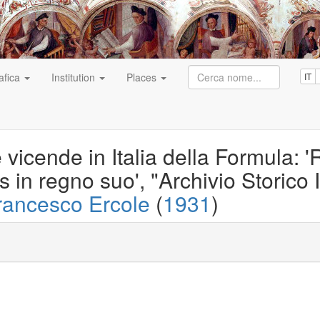
afica
Institution
Places
IT
e vicende in Italia della Formula:
in regno suo', "Archivio Storico It
rancesco Ercole
(
1931
)