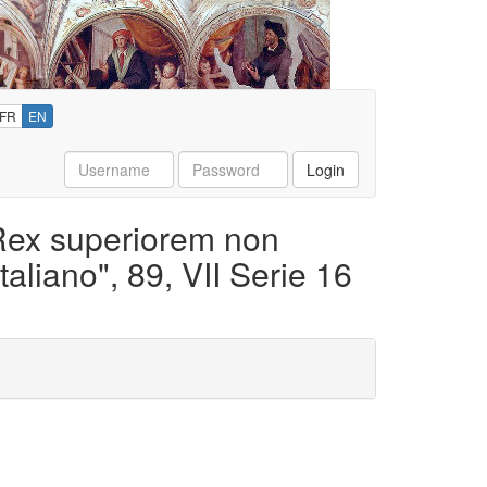
FR
EN
Username
Password
Login
 'Rex superiorem non
aliano", 89, VII Serie 16