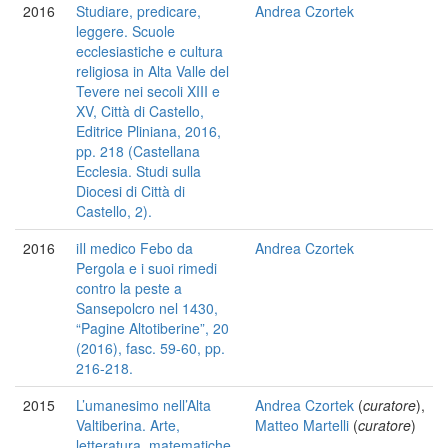
2016
Studiare, predicare,
Andrea Czortek
leggere. Scuole
ecclesiastiche e cultura
religiosa in Alta Valle del
Tevere nei secoli XIII e
XV, Città di Castello,
Editrice Pliniana, 2016,
pp. 218 (Castellana
Ecclesia. Studi sulla
Diocesi di Città di
Castello, 2).
2016
iIl medico Febo da
Andrea Czortek
Pergola e i suoi rimedi
contro la peste a
Sansepolcro nel 1430,
“Pagine Altotiberine”, 20
(2016), fasc. 59-60, pp.
216-218.
2015
L’umanesimo nell’Alta
Andrea Czortek
(
curatore
),
Valtiberina. Arte,
Matteo Martelli
(
curatore
)
letteratura, matematiche,