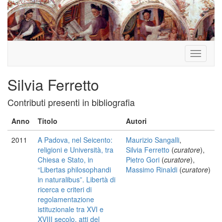
Toggle
navigati
Silvia Ferretto
Contributi presenti in bibliografia
Anno
Titolo
Autori
2011
A Padova, nel Seicento:
Maurizio Sangalli
,
religioni e Università, tra
Silvia Ferretto
(
curatore
),
Chiesa e Stato, in
Pietro Gori
(
curatore
),
“Libertas philosophandi
Massimo Rinaldi
(
curatore
)
in naturalibus”. Libertà di
ricerca e criteri di
regolamentazione
istituzionale tra XVI e
XVIII secolo, atti del