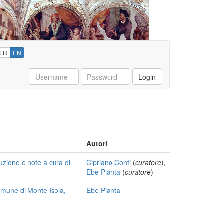
FR
EN
Username
Password
Login
Autori
duzione e note a cura di
Cipriano Conti
(
curatore
),
Ebe Pianta
(
curatore
)
(Comune di Monte Isola,
Ebe Pianta