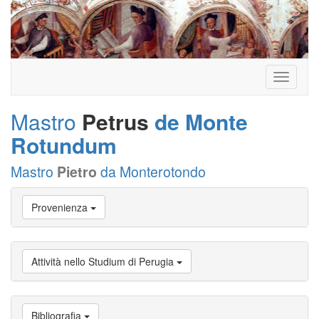
Toggle
navigati
Mastro
Petrus
de Monte
Rotundum
Mastro
Pietro
da Monterotondo
Vai
Provenienza
a
Biografia
Vai
a
Attività nello Studium di Perugia
Provenienza
Vai
a
Carriera
Bibliografia