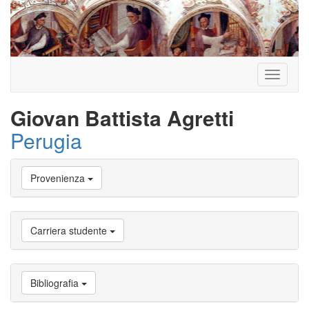
Toggle
navigati
Giovan Battista Agretti
Perugia
Vai
Provenienza
a
Biografia
Vai
a
Carriera studente
Provenienza
Vai
a
Carriera
Bibliografia
studente
Vai