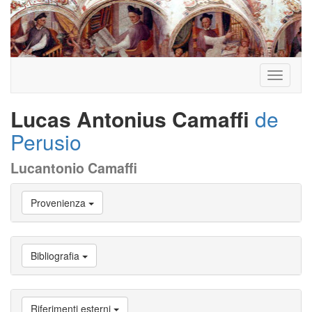
Toggle
navigati
Lucas Antonius Camaffi
de
Perusio
Lucantonio Camaffi
Vai
Provenienza
a
Biografia
Vai
a
Bibliografia
Provenienza
Vai
a
Carriera
Riferimenti esterni