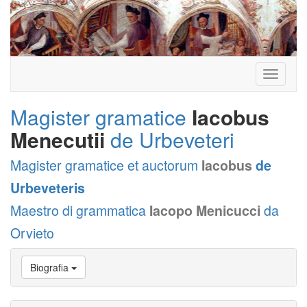
Toggle
navigati
Magister gramatice
Iacobus
Menecutii
de Urbeveteri
Magister gramatice et auctorum
Iacobus
de
Urbeveteris
Maestro di grammatica
Iacopo Menicucci
da
Orvieto
Vai
Biografia
a
Biografia
Vai