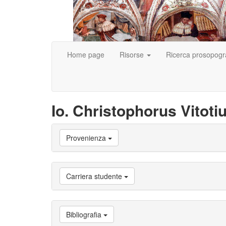
Home page
Risorse
Ricerca prosopogr
Io. Christophorus Vitoti
Vai
Provenienza
a
Biografia
Vai
a
Carriera studente
Provenienza
Vai
a
Carriera
Bibliografia
studente