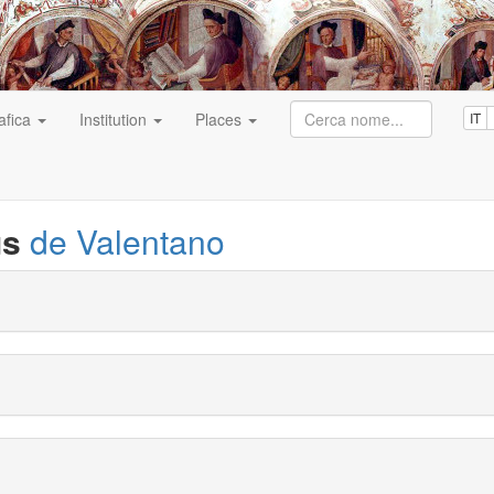
afica
Institution
Places
IT
us
de Valentano