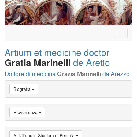
Toggle
navigati
Artium et medicine doctor
Gratia Marinelli
de Aretio
Dottore di medicina
Grazia Marinelli
da Arezzo
Vai
Biografia
a
Biografia
Vai
a
Provenienza
Provenienza
Vai
a
Carriera
Attività nello Studium di Perugia