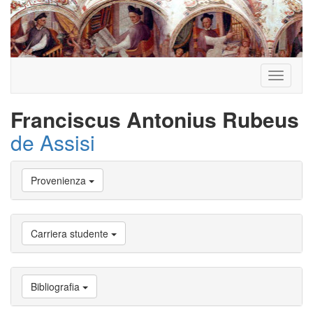
Toggle
navigati
Franciscus Antonius Rubeus
de Assisi
Vai
Provenienza
a
Biografia
Vai
a
Carriera studente
Provenienza
Vai
a
Carriera
Bibliografia
studente
Vai