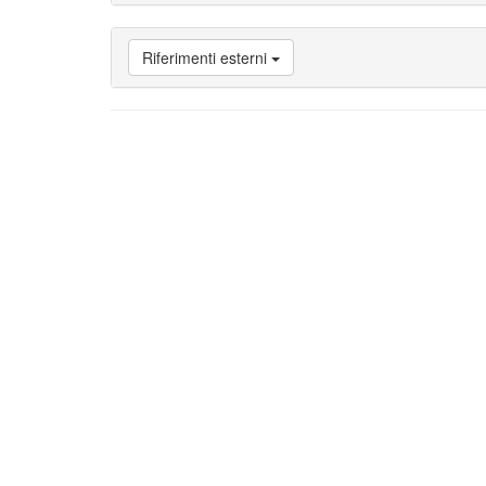
Vai
a
Attività
Riferimenti esterni
nello
Studium
di
Perugia
Vai
a
Bibliografia
Vai
a
Riferimenti
esterni
Vai
a
Note