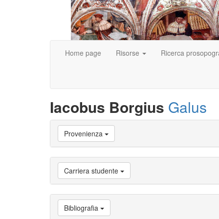
Home page
Risorse
Ricerca prosopogr
Iacobus Borgius
Galus
Vai
Provenienza
a
Biografia
Vai
a
Carriera studente
Provenienza
Vai
a
Carriera
Bibliografia
studente