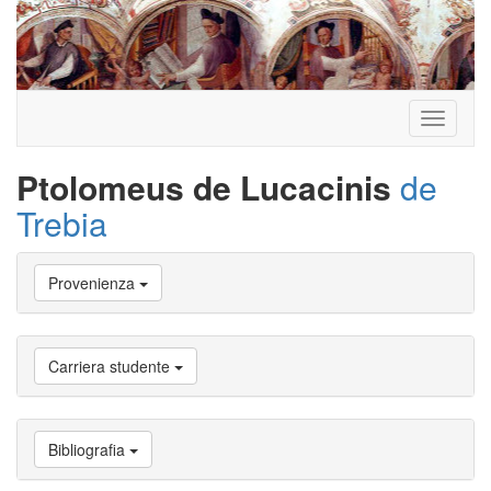
Toggle
navigati
Ptolomeus de Lucacinis
de
Trebia
Vai
Provenienza
a
Biografia
Vai
a
Carriera studente
Provenienza
Vai
a
Carriera
Bibliografia
studente
Vai