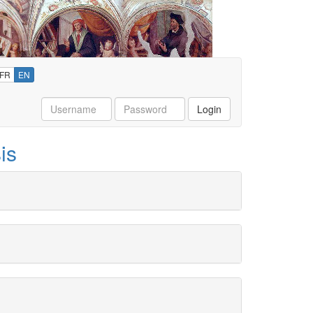
FR
EN
Username
Password
Login
is