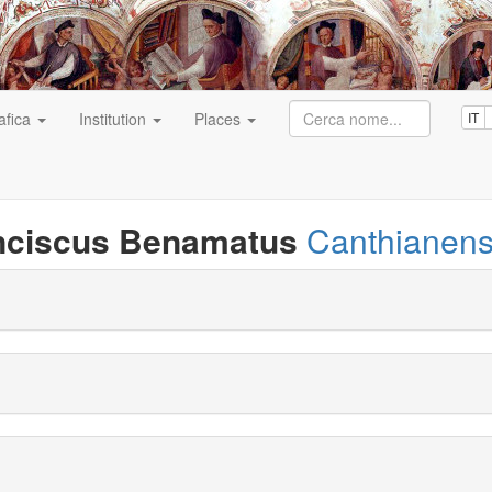
afica
Institution
Places
IT
nciscus Benamatus
Canthianens