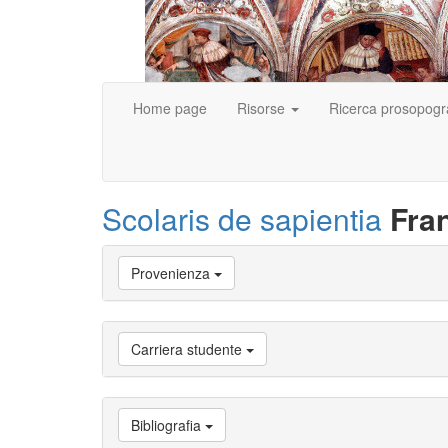
Home page
Risorse
Ricerca prosopogr
Scolaris de sapientia
Fra
Vai
Provenienza
a
Biografia
Vai
a
Carriera studente
Provenienza
Vai
a
Carriera
Bibliografia
studente