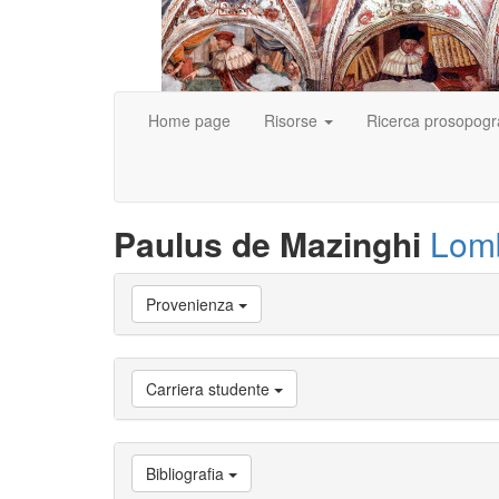
Home page
Risorse
Ricerca prosopogr
Paulus de Mazinghi
Lom
Vai
Provenienza
a
Biografia
Vai
a
Carriera studente
Provenienza
Vai
a
Carriera
Bibliografia
studente