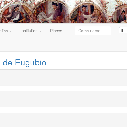
afica
Institution
Places
IT
s
de Eugubio