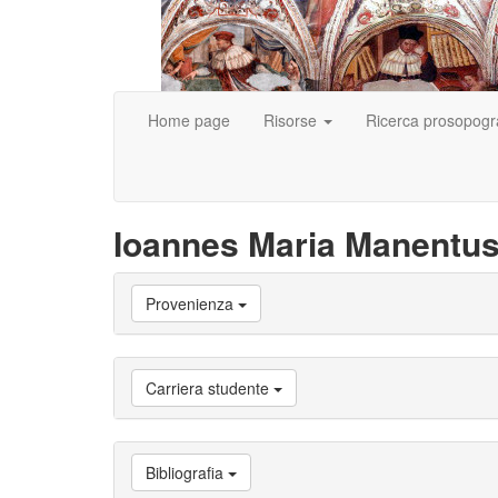
Home page
Risorse
Ricerca prosopogr
Ioannes Maria Manentu
Vai
Provenienza
a
Biografia
Vai
a
Carriera studente
Provenienza
Vai
a
Carriera
Bibliografia
studente