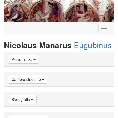
Toggle
navigati
Nicolaus Manarus
Eugubinus
Vai
Provenienza
a
Biografia
Vai
a
Carriera studente
Provenienza
Vai
a
Carriera
Bibliografia
studente
Vai
a
Attività