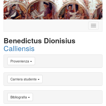
Toggle
navigati
Benedictus Dionisius
Calliensis
Vai
Provenienza
a
Biografia
Vai
a
Carriera studente
Provenienza
Vai
a
Carriera
Bibliografia
studente
Vai