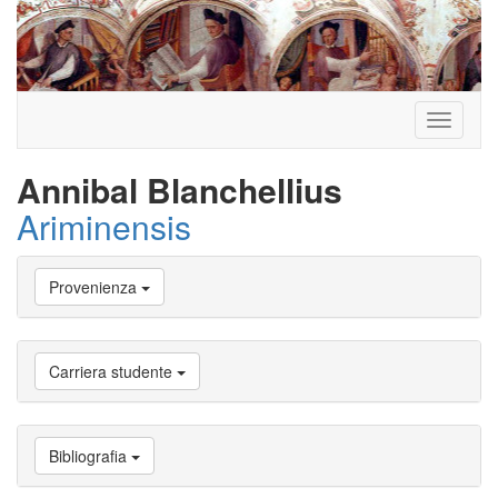
Toggle
navigati
Annibal Blanchellius
Ariminensis
Vai
Provenienza
a
Biografia
Vai
a
Carriera studente
Provenienza
Vai
a
Carriera
Bibliografia
studente
Vai