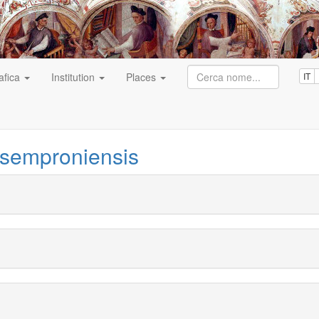
afica
Institution
Places
IT
semproniensis