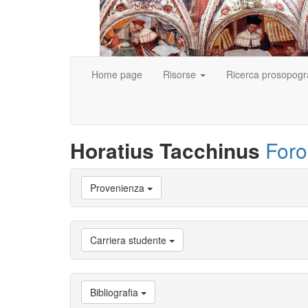
Home page
Risorse
Ricerca prosopogr
Horatius Tacchinus
Foro
Vai
Provenienza
a
Biografia
Vai
a
Carriera studente
Provenienza
Vai
a
Carriera
Bibliografia
studente