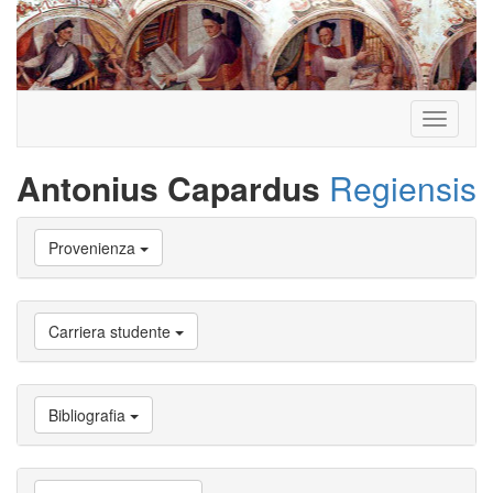
Toggle
navigati
Antonius Capardus
Regiensis
Vai
Provenienza
a
Biografia
Vai
a
Carriera studente
Provenienza
Vai
a
Carriera
Bibliografia
studente
Vai
a
Attività