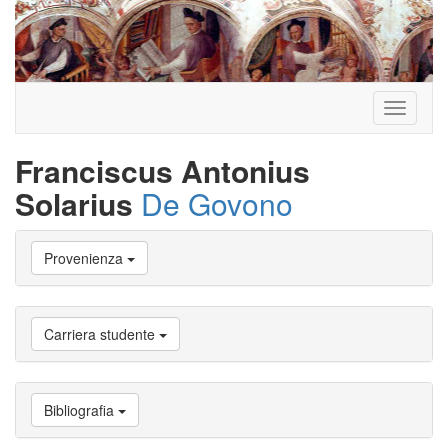
Toggle
navigati
Franciscus Antonius
Solarius
De Govono
Vai
Provenienza
a
Biografia
Vai
a
Carriera studente
Provenienza
Vai
a
Carriera
Bibliografia
studente
Vai