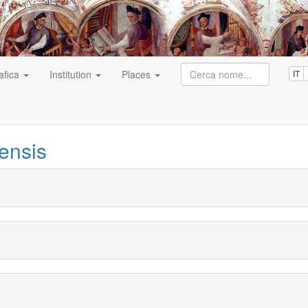
afica
Institution
Places
IT
ensis