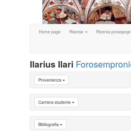
Home page
Risorse
Ricerca prosopogr
Ilarius Ilari
Forosemproni
Vai
Provenienza
a
Biografia
Vai
a
Carriera studente
Provenienza
Vai
a
Carriera
Bibliografia
studente