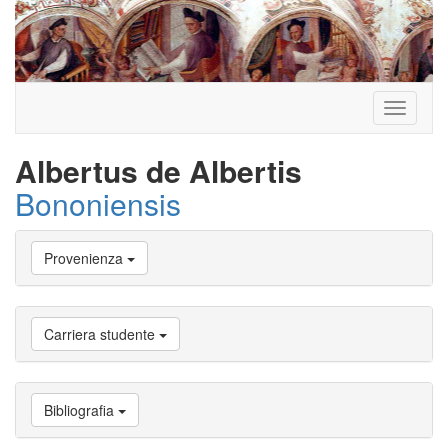
Toggle
navigati
Albertus de Albertis
Bononiensis
Vai
Provenienza
a
Biografia
Vai
a
Carriera studente
Provenienza
Vai
a
Carriera
Bibliografia
studente
Vai