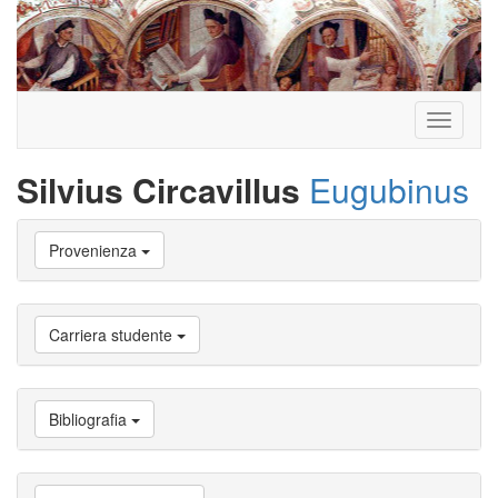
Toggle
navigati
Silvius Circavillus
Eugubinus
Vai
Provenienza
a
Biografia
Vai
a
Carriera studente
Provenienza
Vai
a
Carriera
Bibliografia
studente
Vai
a
Attività