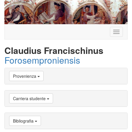
Toggle
navigati
Claudius Francischinus
Forosemproniensis
Vai
Provenienza
a
Biografia
Vai
a
Carriera studente
Provenienza
Vai
a
Carriera
Bibliografia
studente
Vai