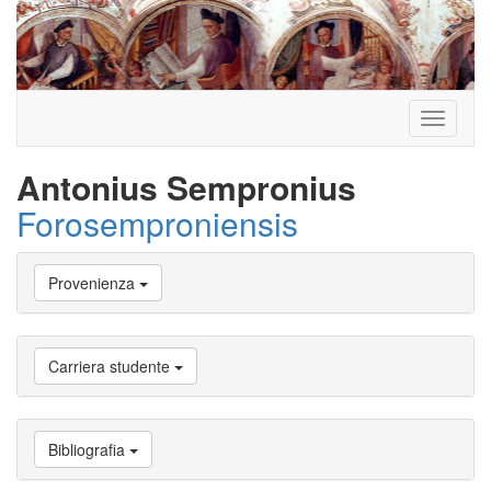
Toggle
navigati
Antonius Sempronius
Forosemproniensis
Vai
Provenienza
a
Biografia
Vai
a
Carriera studente
Provenienza
Vai
a
Carriera
Bibliografia
studente
Vai