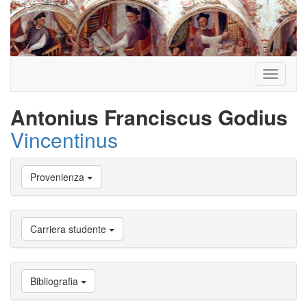
Toggle
navigati
Antonius Franciscus Godius
Vincentinus
Vai
Provenienza
a
Biografia
Vai
a
Carriera studente
Provenienza
Vai
a
Carriera
Bibliografia
studente
Vai