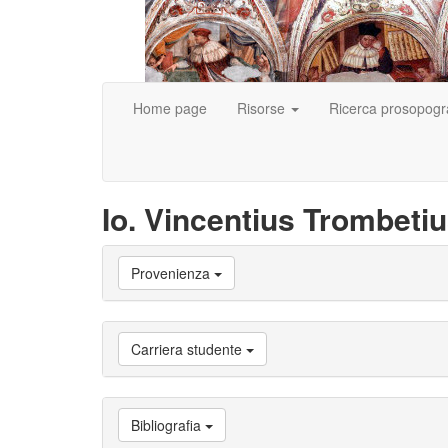
Home page
Risorse
Ricerca prosopogr
Io. Vincentius Trombeti
Vai
Provenienza
a
Biografia
Vai
a
Carriera studente
Provenienza
Vai
a
Carriera
Bibliografia
studente