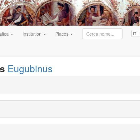
afica
Institution
Places
IT
us
Eugubinus