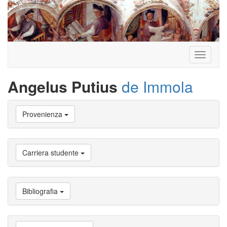
Toggle
navigati
Angelus Putius
de Immola
Vai
Provenienza
a
Biografia
Vai
a
Carriera studente
Provenienza
Vai
a
Carriera
Bibliografia
studente
Vai
a
Attività