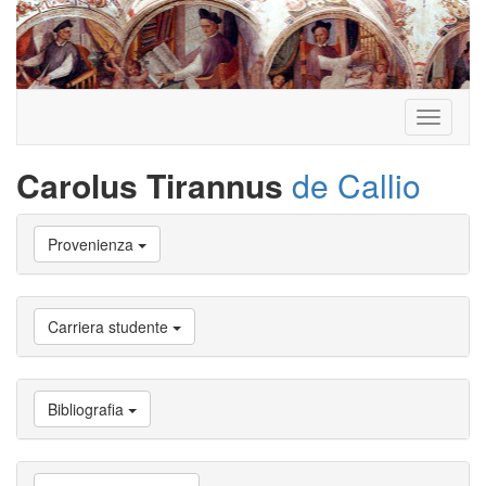
Toggle
navigati
Carolus Tirannus
de Callio
Vai
Provenienza
a
Biografia
Vai
a
Carriera studente
Provenienza
Vai
a
Carriera
Bibliografia
studente
Vai
a
Attività