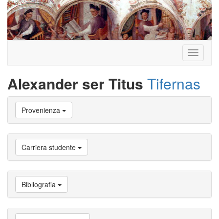
Toggle
navigati
Alexander ser Titus
Tifernas
Vai
Provenienza
a
Biografia
Vai
a
Carriera studente
Provenienza
Vai
a
Carriera
Bibliografia
studente
Vai
a
Attività