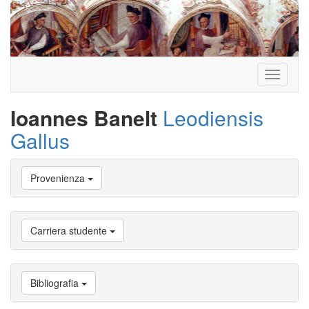
Toggle
navigati
Ioannes Banelt
Leodiensis
Gallus
Vai
Provenienza
a
Biografia
Vai
a
Carriera studente
Provenienza
Vai
a
Carriera
Bibliografia
studente
Vai