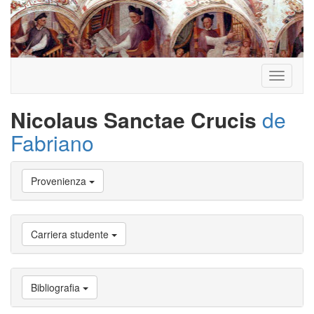
Toggle
navigati
Nicolaus Sanctae Crucis
de
Fabriano
Vai
Provenienza
a
Biografia
Vai
a
Carriera studente
Provenienza
Vai
a
Carriera
Bibliografia
studente
Vai