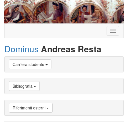
Toggle
navigati
Dominus
Andreas Resta
Vai
Carriera studente
a
Biografia
Vai
a
Bibliografia
Provenienza
Vai
a
Carriera
Riferimenti esterni
studente
Vai
a
Attività