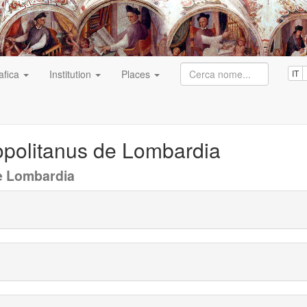
afica
Institution
Places
IT
opolitanus de Lombardia
de Lombardia