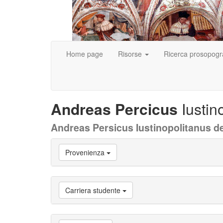
Home page
Risorse
Ricerca prosopogr
Andreas Percicus
Iustin
Andreas Persicus Iustinopolitanus 
Vai
Provenienza
a
Biografia
Vai
a
Carriera studente
Provenienza
Vai
a
Carriera