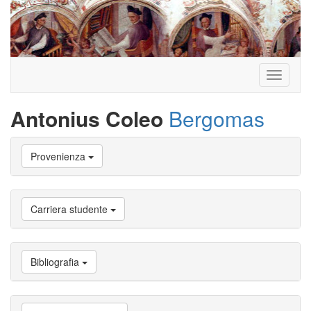
Toggle
navigati
Antonius Coleo
Bergomas
Vai
Provenienza
a
Biografia
Vai
a
Carriera studente
Provenienza
Vai
a
Carriera
Bibliografia
studente
Vai
a
Attività