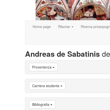
Home page
Risorse
Ricerca prosopogr
Andreas de Sabatinis
de
Vai
Provenienza
a
Biografia
Vai
a
Carriera studente
Provenienza
Vai
a
Carriera
Bibliografia
studente