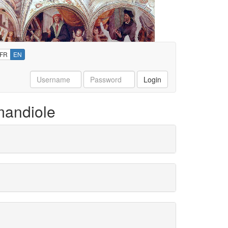
FR
EN
Username
Password
Login
mandiole