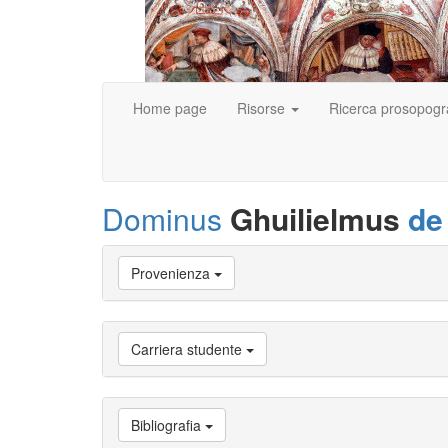
Home page
Risorse
Ricerca prosopogr
Dominus
Ghuilielmus
de
Vai
Provenienza
a
Biografia
Vai
a
Carriera studente
Provenienza
Vai
a
Carriera
Bibliografia
studente