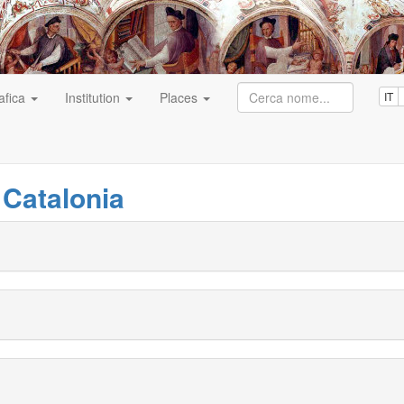
afica
Institution
Places
IT
 Catalonia